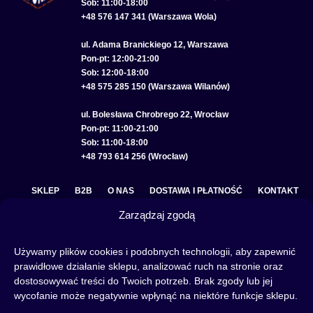
Sob: 11:00-18:00
+48 576 147 341 (Warszawa Wola)
ul. Adama Branickiego 12, Warszawa
Pon-pt: 12:00-21:00
Sob: 12:00-18:00
+48 575 285 150 (Warszawa Wilanów)
ul. Bolesława Chrobrego 22, Wrocław
Pon-pt: 11:00-21:00
Sob: 11:00-18:00
+48 793 614 256 (Wrocław)
SKLEP
B2B
O NAS
DOSTAWA I PŁATNOŚĆ
KONTAKT
Zarządzaj zgodą
POLITYKA PRYWATNOŚCI
REGULAMIN SKLEPU
COOKIE POLICY (EU)
Używamy plików cookies i podobnych technologii, aby zapewnić
prawidłowe działanie sklepu, analizować ruch na stronie oraz
dostosowywać treści do Twoich potrzeb. Brak zgody lub jej
wycofanie może negatywnie wpłynąć na niektóre funkcje sklepu.
Fajka wodna to świetna alternatywa na wieczory spędzone w gronie znajomych lub w