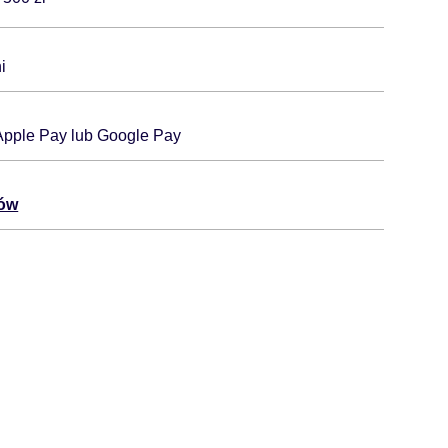
i
 Apple Pay lub Google Pay
tów