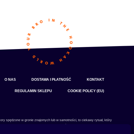
O NAS
DOSTAWA I PŁATNOŚĆ
KONTAKT
REGULAMIN SKLEPU
COOKIE POLICY (EU)
ory spędzone w gronie znajomych lub w samotności, to ciekawy rytuał, który
czy słowa:
shisha
,
melasa do shishy
, czy
tytoń do shishy
są Ci już znane, czy
 Odwiedź nasz
blog
i przeczytaj mnóstwo ciekawych artykułów, albo nie czekaj i