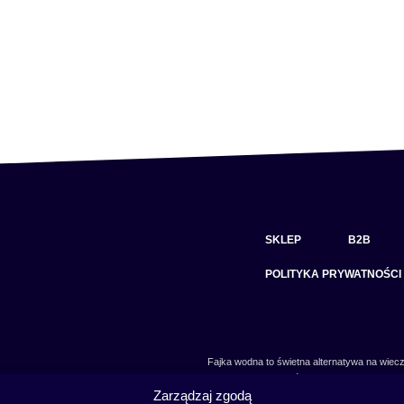
SKLEP
B2B
POLITYKA PRYWATNOŚCI
Fajka wodna to świetna alternatywa na wiecz
skradł serca wielu osób. Niezależnie od tego 
Zarządzaj zgodą
jeszcze nie, to miejsce jest idealne dla Ciebie!