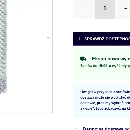
-
+
SPRAWDŹ DOSTĘPNOŚ
Ekspresowa wysy
Zamów do 15:00, a wyślemy p
Uwaga: w przypadku zamówien
dostawy może się wydłużyć do 
dostawie, prosimy wybrać pro
sklepie”, żeby zobaczyć, na k
Darmowa dostawa
od