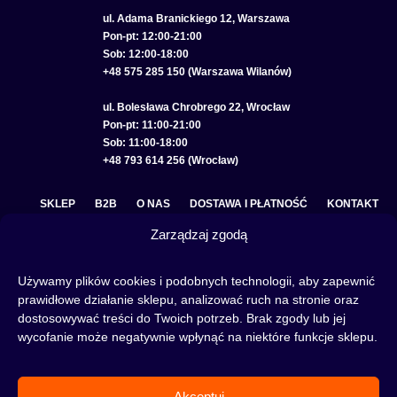
ul. Adama Branickiego 12, Warszawa
Pon-pt: 12:00-21:00
Sob: 12:00-18:00
+48 575 285 150 (Warszawa Wilanów)
ul. Bolesława Chrobrego 22, Wrocław
Pon-pt: 11:00-21:00
Sob: 11:00-18:00
+48 793 614 256 (Wrocław)
SKLEP
B2B
O NAS
DOSTAWA I PŁATNOŚĆ
KONTAKT
Zarządzaj zgodą
POLITYKA PRYWATNOŚCI
REGULAMIN SKLEPU
COOKIE POLICY (EU)
Używamy plików cookies i podobnych technologii, aby zapewnić
prawidłowe działanie sklepu, analizować ruch na stronie oraz
dostosowywać treści do Twoich potrzeb. Brak zgody lub jej
wycofanie może negatywnie wpłynąć na niektóre funkcje sklepu.
Fajka wodna to świetna alternatywa na wieczory spędzone w gronie znajomych lub w
samotności, to ciekawy rytuał, który skradł serca wielu osób. Niezależnie od tego czy
słowa:
shisha
,
melasa do shishy
, czy
tytoń do shishy
są Ci już znane, czy jeszcze nie,
Akceptuj