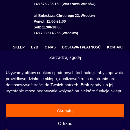
+48 575 285 150 (Warszawa Wilanów)
ul. Bolesława Chrobrego 22, Wrocław
Pon-pt: 11:00-21:00
Sob: 11:00-18:00
+48 793 614 256 (Wrocław)
SKLEP
B2B
O NAS
DOSTAWA I PŁATNOŚĆ
KONTAKT
Zarządzaj zgodą
POLITYKA PRYWATNOŚCI
REGULAMIN SKLEPU
COOKIE POLICY (EU)
Używamy plików cookies i podobnych technologii, aby zapewnić
prawidłowe działanie sklepu, analizować ruch na stronie oraz
dostosowywać treści do Twoich potrzeb. Brak zgody lub jej
wycofanie może negatywnie wpłynąć na niektóre funkcje sklepu.
Fajka wodna to świetna alternatywa na wieczory spędzone w gronie znajomych lub w
samotności, to ciekawy rytuał, który skradł serca wielu osób. Niezależnie od tego czy
słowa:
shisha
,
melasa do shishy
, czy
tytoń do shishy
są Ci już znane, czy jeszcze nie,
Akceptuj
to miejsce jest idealne dla Ciebie! Odwiedź nasz
blog
i przeczytaj mnóstwo ciekawych
artykułów, albo nie czekaj i od razu przejdź do naszego shisha-sklepu i zacznij zakupy.
Odrzuć