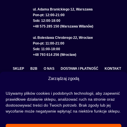
ul. Adama Branickiego 12, Warszawa
Pon-pt: 12:00-21:00
Sob: 12:00-18:00
+48 575 285 150 (Warszawa Wilanów)
ul. Bolesława Chrobrego 22, Wrocław
Pon-pt: 11:00-21:00
Sob: 11:00-18:00
+48 793 614 256 (Wrocław)
SKLEP
B2B
O NAS
DOSTAWA I PŁATNOŚĆ
KONTAKT
Zarządzaj zgodą
POLITYKA PRYWATNOŚCI
REGULAMIN SKLEPU
COOKIE POLICY (EU)
Używamy plików cookies i podobnych technologii, aby zapewnić
prawidłowe działanie sklepu, analizować ruch na stronie oraz
dostosowywać treści do Twoich potrzeb. Brak zgody lub jej
wycofanie może negatywnie wpłynąć na niektóre funkcje sklepu.
Fajka wodna to świetna alternatywa na wieczory spędzone w gronie znajomych lub w
samotności, to ciekawy rytuał, który skradł serca wielu osób. Niezależnie od tego czy