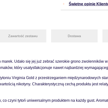
Świetne opinie Klien
Zawartość zestawu
Dostawa
ch marek. Udało się jej już zebrać szerokie grono zwolenników
 smaków, który usatysfakcjonuje nawet najbardziej wymagająceg
tytoniu Virginia Gold z przestrzeganiem międzynarodowych sta
artością nikotyny. Charakterystyczną cechą produktu jest rel
 co czyni tytoń uniwersalnym produktem na każdy gust. Aromaty 