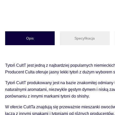
Opis
Specyfikacja
Tytoń CultT jest jedną z najbardziej popularnych niemiecki
Producent Сulta oferuje jasny lekki tytoń z dużym wyborem
Tytoń CultT produkowany jest na bazie znakomitej odmiany 
naturalnymi aromatami, niezwykle gęstym dymem i niską zaw
porównaniu z innymi markami tytoni do shishy.
W ofercie CultTa znajdują się przeważnie mieszanki owoców,
łączą z innymi smakami i tytoniami od różnych producentów.