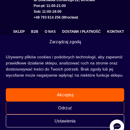
ul. Bolesława Chrobrego 22, Wrocław
Pon-pt: 11:00-21:00
Sob: 11:00-18:00
+48 793 614 256 (Wrocław)
SKLEP
B2B
O NAS
DOSTAWA I PŁATNOŚĆ
KONTAKT
Zarządzaj zgodą
POLITYKA PRYWATNOŚCI
REGULAMIN SKLEPU
COOKIE POLICY (EU)
Używamy plików cookies i podobnych technologii, aby zapewnić
prawidłowe działanie sklepu, analizować ruch na stronie oraz
dostosowywać treści do Twoich potrzeb. Brak zgody lub jej
wycofanie może negatywnie wpłynąć na niektóre funkcje sklepu.
Fajka wodna to świetna alternatywa na wieczory spędzone w gronie znajomych lub w
samotności, to ciekawy rytuał, który skradł serca wielu osób. Niezależnie od tego czy
słowa:
shisha
,
melasa do shishy
, czy
tytoń do shishy
są Ci już znane, czy jeszcze nie,
Akceptuj
to miejsce jest idealne dla Ciebie! Odwiedź nasz
blog
i przeczytaj mnóstwo ciekawych
artykułów, albo nie czekaj i od razu przejdź do naszego shisha-sklepu i zacznij zakupy.
Odrzuć
Ustawienia