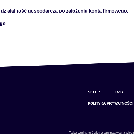
działalność gospodarczą po założeniu konta firmowego.
go.
SKLEP
B2B
POLITYKA PRYWATNOŚCI
Fajka wodna to świetna alternatywa na wiecz