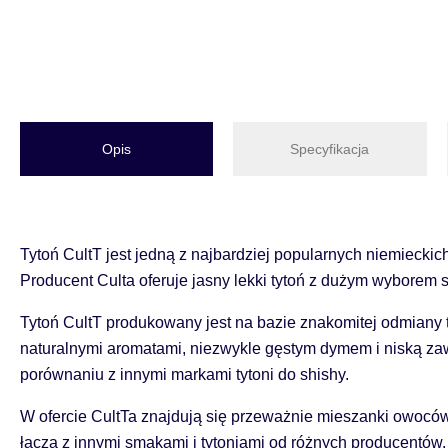
Opis
Specyfikacja
Tytoń CultT jest jedną z najbardziej popularnych niemiecki
Producent Сulta oferuje jasny lekki tytoń z dużym wyborem
Tytoń CultT produkowany jest na bazie znakomitej odmiany 
naturalnymi aromatami, niezwykle gęstym dymem i niską zaw
porównaniu z innymi markami tytoni do shishy.
W ofercie CultTa znajdują się przeważnie mieszanki owoców,
łączą z innymi smakami i tytoniami od różnych producentów.