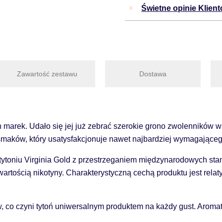
Świetne opinie Klien
Zawartość zestawu
Dostawa
ch marek. Udało się jej już zebrać szerokie grono zwolenników
 smaków, który usatysfakcjonuje nawet najbardziej wymagająceg
tytoniu Virginia Gold z przestrzeganiem międzynarodowych sta
artością nikotyny. Charakterystyczną cechą produktu jest rel
 co czyni tytoń uniwersalnym produktem na każdy gust. Aromaty 