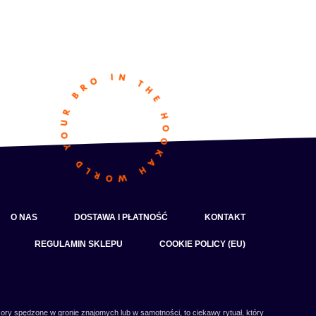
O NAS
DOSTAWA I PŁATNOŚĆ
KONTAKT
REGULAMIN SKLEPU
COOKIE POLICY (EU)
ory spędzone w gronie znajomych lub w samotności, to ciekawy rytuał, który