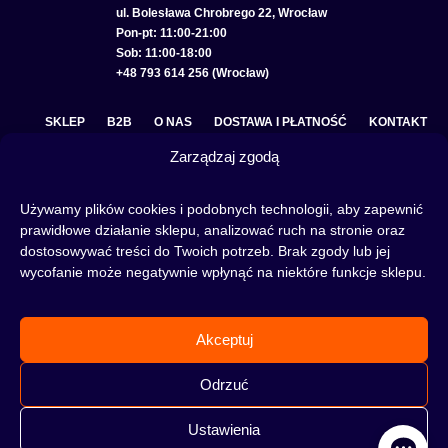
ul. Bolesława Chrobrego 22, Wrocław
Pon-pt: 11:00-21:00
Sob: 11:00-18:00
+48 793 614 256 (Wrocław)
SKLEP
B2B
O NAS
DOSTAWA I PŁATNOŚĆ
KONTAKT
Zarządzaj zgodą
POLITYKA PRYWATNOŚCI
REGULAMIN SKLEPU
COOKIE POLICY (EU)
Używamy plików cookies i podobnych technologii, aby zapewnić
prawidłowe działanie sklepu, analizować ruch na stronie oraz
dostosowywać treści do Twoich potrzeb. Brak zgody lub jej
wycofanie może negatywnie wpłynąć na niektóre funkcje sklepu.
Fajka wodna to świetna alternatywa na wieczory spędzone w gronie znajomych lub w
samotności, to ciekawy rytuał, który skradł serca wielu osób. Niezależnie od tego czy
słowa:
shisha
,
melasa do shishy
, czy
tytoń do shishy
są Ci już znane, czy jeszcze nie,
Akceptuj
to miejsce jest idealne dla Ciebie! Odwiedź nasz
blog
i przeczytaj mnóstwo ciekawych
artykułów, albo nie czekaj i od razu przejdź do naszego shisha-sklepu i zacznij zakupy.
Odrzuć
Ustawienia