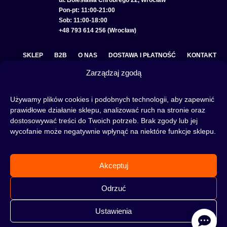
ul. Bolesława Chrobrego 22, Wrocław
Pon-pt: 11:00-21:00
Sob: 11:00-18:00
+48 793 614 256 (Wrocław)
SKLEP
B2B
O NAS
DOSTAWA I PŁATNOŚĆ
KONTAKT
Zarządzaj zgodą
POLITYKA PRYWATNOŚCI
REGULAMIN SKLEPU
COOKIE POLICY (EU)
Używamy plików cookies i podobnych technologii, aby zapewnić
prawidłowe działanie sklepu, analizować ruch na stronie oraz
dostosowywać treści do Twoich potrzeb. Brak zgody lub jej
wycofanie może negatywnie wpłynąć na niektóre funkcje sklepu.
Fajka wodna to świetna alternatywa na wieczory spędzone w gronie znajomych lub w
samotności, to ciekawy rytuał, który skradł serca wielu osób. Niezależnie od tego czy
słowa:
shisha
,
melasa do shishy
, czy
tytoń do shishy
są Ci już znane, czy jeszcze nie,
Akceptuj
to miejsce jest idealne dla Ciebie! Odwiedź nasz
blog
i przeczytaj mnóstwo ciekawych
artykułów, albo nie czekaj i od razu przejdź do naszego shisha-sklepu i zacznij zakupy.
Odrzuć
Ustawienia