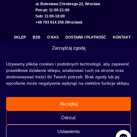
ul. Bolesława Chrobrego 22, Wrocław
Pon-pt: 11:00-21:00
Sob: 11:00-18:00
+48 793 614 256 (Wrocław)
SKLEP
B2B
O NAS
DOSTAWA I PŁATNOŚĆ
KONTAKT
Zarządzaj zgodą
POLITYKA PRYWATNOŚCI
REGULAMIN SKLEPU
COOKIE POLICY (EU)
Używamy plików cookies i podobnych technologii, aby zapewnić
prawidłowe działanie sklepu, analizować ruch na stronie oraz
dostosowywać treści do Twoich potrzeb. Brak zgody lub jej
wycofanie może negatywnie wpłynąć na niektóre funkcje sklepu.
Fajka wodna to świetna alternatywa na wieczory spędzone w gronie znajomych lub w
samotności, to ciekawy rytuał, który skradł serca wielu osób. Niezależnie od tego czy
słowa:
shisha
,
melasa do shishy
, czy
tytoń do shishy
są Ci już znane, czy jeszcze nie,
Akceptuj
to miejsce jest idealne dla Ciebie! Odwiedź nasz
blog
i przeczytaj mnóstwo ciekawych
artykułów, albo nie czekaj i od razu przejdź do naszego shisha-sklepu i zacznij zakupy.
Odrzuć
Ustawienia