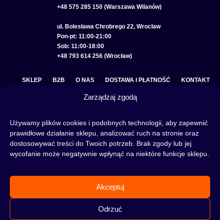
+48 575 285 150 (Warszawa Wilanów)
ul. Bolesława Chrobrego 22, Wrocław
Pon-pt: 11:00-21:00
Sob: 11:00-18:00
+48 793 614 256 (Wrocław)
SKLEP
B2B
O NAS
DOSTAWA I PŁATNOŚĆ
KONTAKT
Zarządzaj zgodą
POLITYKA PRYWATNOŚCI
REGULAMIN SKLEPU
COOKIE POLICY (EU)
Używamy plików cookies i podobnych technologii, aby zapewnić
prawidłowe działanie sklepu, analizować ruch na stronie oraz
dostosowywać treści do Twoich potrzeb. Brak zgody lub jej
wycofanie może negatywnie wpłynąć na niektóre funkcje sklepu.
Fajka wodna to świetna alternatywa na wieczory spędzone w gronie znajomych lub w
samotności, to ciekawy rytuał, który skradł serca wielu osób. Niezależnie od tego czy
słowa:
shisha
,
melasa do shishy
, czy
tytoń do shishy
są Ci już znane, czy jeszcze nie,
Akceptuj
to miejsce jest idealne dla Ciebie! Odwiedź nasz
blog
i przeczytaj mnóstwo ciekawych
artykułów, albo nie czekaj i od razu przejdź do naszego shisha-sklepu i zacznij zakupy.
Odrzuć