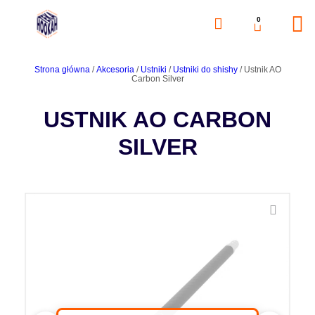
0
Strona główna
/
Akcesoria
/
Ustniki
/
Ustniki do shishy
/ Ustnik AO
Carbon Silver
USTNIK AO CARBON
SILVER