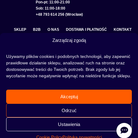
Pon-pt: 11:00-21:00
Sob: 11:00-18:00
+48 793 614 256 (Wrocław)
SKLEP
B2B
O NAS
DOSTAWA I PŁATNOŚĆ
KONTAKT
Zarządzaj zgodą
POLITYKA PRYWATNOŚCI
REGULAMIN SKLEPU
COOKIE POLICY (EU)
Używamy plików cookies i podobnych technologii, aby zapewnić
prawidłowe działanie sklepu, analizować ruch na stronie oraz
dostosowywać treści do Twoich potrzeb. Brak zgody lub jej
wycofanie może negatywnie wpłynąć na niektóre funkcje sklepu.
Fajka wodna to świetna alternatywa na wieczory spędzone w gronie znajomych lub w
samotności, to ciekawy rytuał, który skradł serca wielu osób. Niezależnie od tego czy
słowa:
shisha
,
melasa do shishy
, czy
tytoń do shishy
są Ci już znane, czy jeszcze nie,
Akceptuj
to miejsce jest idealne dla Ciebie! Odwiedź nasz
blog
i przeczytaj mnóstwo ciekawych
artykułów, albo nie czekaj i od razu przejdź do naszego shisha-sklepu i zacznij zakupy.
Odrzuć
Ustawienia
Cookie Policy
Polityka prywatności