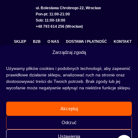
ul. Bolesława Chrobrego 22, Wrocław
Pon-pt: 11:00-21:00
Sob: 11:00-18:00
+48 793 614 256 (Wrocław)
SKLEP
B2B
O NAS
DOSTAWA I PŁATNOŚĆ
KONTAKT
Zarządzaj zgodą
POLITYKA PRYWATNOŚCI
REGULAMIN SKLEPU
COOKIE POLICY (EU)
Używamy plików cookies i podobnych technologii, aby zapewnić
prawidłowe działanie sklepu, analizować ruch na stronie oraz
dostosowywać treści do Twoich potrzeb. Brak zgody lub jej
wycofanie może negatywnie wpłynąć na niektóre funkcje sklepu.
Fajka wodna to świetna alternatywa na wieczory spędzone w gronie znajomych lub w
samotności, to ciekawy rytuał, który skradł serca wielu osób. Niezależnie od tego czy
słowa:
shisha
,
melasa do shishy
, czy
tytoń do shishy
są Ci już znane, czy jeszcze nie,
Akceptuj
to miejsce jest idealne dla Ciebie! Odwiedź nasz
blog
i przeczytaj mnóstwo ciekawych
artykułów, albo nie czekaj i od razu przejdź do naszego shisha-sklepu i zacznij zakupy.
Odrzuć
Ustawienia