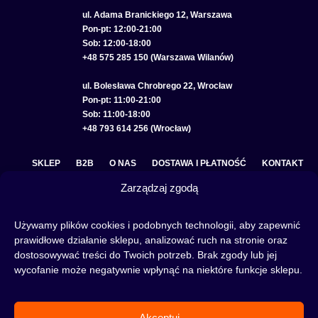
ul. Adama Branickiego 12, Warszawa
Pon-pt: 12:00-21:00
Sob: 12:00-18:00
+48 575 285 150 (Warszawa Wilanów)
ul. Bolesława Chrobrego 22, Wrocław
Pon-pt: 11:00-21:00
Sob: 11:00-18:00
+48 793 614 256 (Wrocław)
SKLEP
B2B
O NAS
DOSTAWA I PŁATNOŚĆ
KONTAKT
Zarządzaj zgodą
POLITYKA PRYWATNOŚCI
REGULAMIN SKLEPU
COOKIE POLICY (EU)
Używamy plików cookies i podobnych technologii, aby zapewnić
prawidłowe działanie sklepu, analizować ruch na stronie oraz
dostosowywać treści do Twoich potrzeb. Brak zgody lub jej
wycofanie może negatywnie wpłynąć na niektóre funkcje sklepu.
Fajka wodna to świetna alternatywa na wieczory spędzone w gronie znajomych lub w
samotności, to ciekawy rytuał, który skradł serca wielu osób. Niezależnie od tego czy
słowa:
shisha
,
melasa do shishy
, czy
tytoń do shishy
są Ci już znane, czy jeszcze nie,
Akceptuj