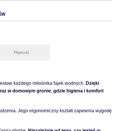
tów
Płatność
 zestaw każdego miłośnika fajek wodnych.
Dzięki
raz w domowym gronie, gdzie higiena i komfort
kodzenia. Jego ergonomiczny kształt zapewnia wygodę
 Twoją shishę.
Niezależnie od tego, czy jesteś w