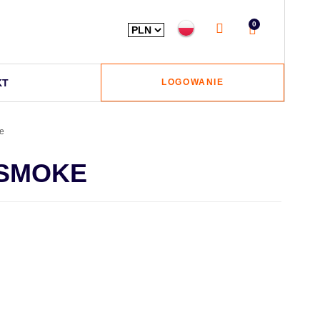
0
KT
LOGOWANIE
e
 SMOKE