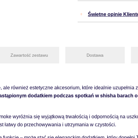
Świetne opinie Klien
Zawartość zestawu
Dostawa
, ale również estetyczne akcesorium, które idealnie uzupełnia
zastąpionym dodatkiem podczas spotkań w shisha barach o
Smoke wyróżnia się wyjątkową trwałością i odpornością na usz
st łatwy do przechowywania i utrzymania w czystości.
ową funkcję – może stać się eleganckim dodatkiem, który dopełni