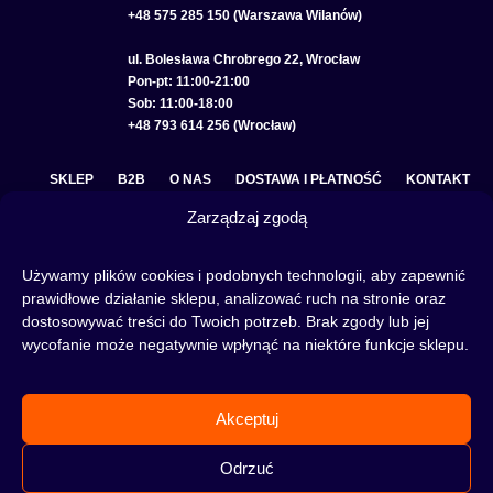
+48 575 285 150 (Warszawa Wilanów)
ul. Bolesława Chrobrego 22, Wrocław
Pon-pt: 11:00-21:00
Sob: 11:00-18:00
+48 793 614 256 (Wrocław)
SKLEP
B2B
O NAS
DOSTAWA I PŁATNOŚĆ
KONTAKT
Zarządzaj zgodą
POLITYKA PRYWATNOŚCI
REGULAMIN SKLEPU
COOKIE POLICY (EU)
Używamy plików cookies i podobnych technologii, aby zapewnić
prawidłowe działanie sklepu, analizować ruch na stronie oraz
dostosowywać treści do Twoich potrzeb. Brak zgody lub jej
wycofanie może negatywnie wpłynąć na niektóre funkcje sklepu.
Fajka wodna to świetna alternatywa na wieczory spędzone w gronie znajomych lub w
samotności, to ciekawy rytuał, który skradł serca wielu osób. Niezależnie od tego czy
słowa:
shisha
,
melasa do shishy
, czy
tytoń do shishy
są Ci już znane, czy jeszcze nie,
Akceptuj
to miejsce jest idealne dla Ciebie! Odwiedź nasz
blog
i przeczytaj mnóstwo ciekawych
artykułów, albo nie czekaj i od razu przejdź do naszego shisha-sklepu i zacznij zakupy.
Odrzuć