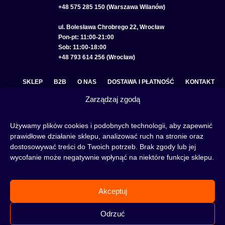
+48 575 285 150 (Warszawa Wilanów)
ul. Bolesława Chrobrego 22, Wrocław
Pon-pt: 11:00-21:00
Sob: 11:00-18:00
+48 793 614 256 (Wrocław)
SKLEP
B2B
O NAS
DOSTAWA I PŁATNOŚĆ
KONTAKT
Zarządzaj zgodą
POLITYKA PRYWATNOŚCI
REGULAMIN SKLEPU
COOKIE POLICY (EU)
Używamy plików cookies i podobnych technologii, aby zapewnić
prawidłowe działanie sklepu, analizować ruch na stronie oraz
dostosowywać treści do Twoich potrzeb. Brak zgody lub jej
wycofanie może negatywnie wpłynąć na niektóre funkcje sklepu.
Fajka wodna to świetna alternatywa na wieczory spędzone w gronie znajomych lub w
samotności, to ciekawy rytuał, który skradł serca wielu osób. Niezależnie od tego czy
słowa:
shisha
,
melasa do shishy
, czy
tytoń do shishy
są Ci już znane, czy jeszcze nie,
Akceptuj
to miejsce jest idealne dla Ciebie! Odwiedź nasz
blog
i przeczytaj mnóstwo ciekawych
artykułów, albo nie czekaj i od razu przejdź do naszego shisha-sklepu i zacznij zakupy.
Odrzuć