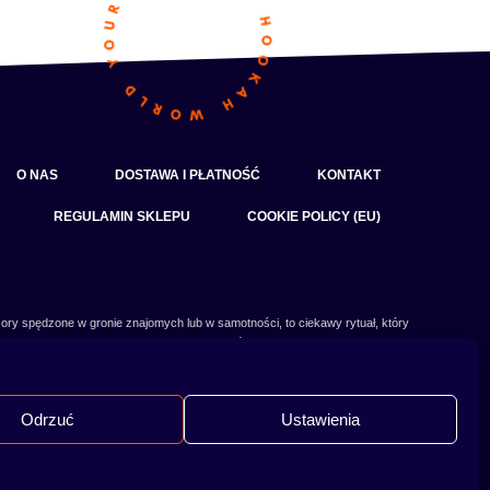
O NAS
DOSTAWA I PŁATNOŚĆ
KONTAKT
REGULAMIN SKLEPU
COOKIE POLICY (EU)
ory spędzone w gronie znajomych lub w samotności, to ciekawy rytuał, który
czy słowa:
shisha
,
melasa do shishy
, czy
tytoń do shishy
są Ci już znane, czy
 Odwiedź nasz
blog
i przeczytaj mnóstwo ciekawych artykułów, albo nie czekaj i
od razu przejdź do naszego shisha-sklepu i zacznij zakupy.
Odrzuć
Ustawienia