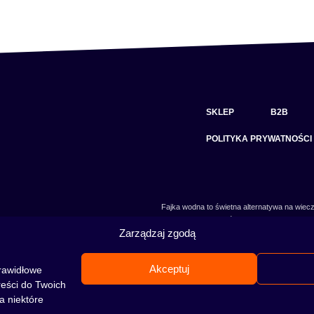
SKLEP
B2B
POLITYKA PRYWATNOŚCI
Fajka wodna to świetna alternatywa na wiecz
skradł serca wielu osób. Niezależnie od tego 
Zarządzaj zgodą
jeszcze nie, to miejsce jest idealne dla Ciebie!
Akceptuj
rawidłowe
reści do Twoich
a niektóre