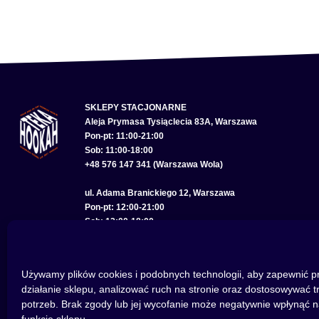
SKLEPY STACJONARNE
Aleja Prymasa Tysiąclecia 83A, Warszawa
Pon-pt: 11:00-21:00
Sob: 11:00-18:00
+48 576 147 341 (Warszawa Wola)
ul. Adama Branickiego 12, Warszawa
Pon-pt: 12:00-21:00
Sob: 12:00-18:00
+48 575 285 150 (Warszawa Wilanów)
ul. Bolesława Chrobrego 22, Wrocław
Używamy plików cookies i podobnych technologii, aby zapewnić p
Pon-pt: 11:00-21:00
działanie sklepu, analizować ruch na stronie oraz dostosowywać t
Sob: 11:00-18:00
potrzeb. Brak zgody lub jej wycofanie może negatywnie wpłynąć n
+48 793 614 256 (Wrocław)