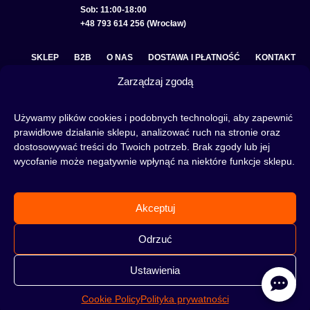
Sob: 11:00-18:00
+48 793 614 256 (Wrocław)
SKLEP
B2B
O NAS
DOSTAWA I PŁATNOŚĆ
KONTAKT
Zarządzaj zgodą
POLITYKA PRYWATNOŚCI
REGULAMIN SKLEPU
COOKIE POLICY (EU)
Używamy plików cookies i podobnych technologii, aby zapewnić
prawidłowe działanie sklepu, analizować ruch na stronie oraz
dostosowywać treści do Twoich potrzeb. Brak zgody lub jej
wycofanie może negatywnie wpłynąć na niektóre funkcje sklepu.
Fajka wodna to świetna alternatywa na wieczory spędzone w gronie znajomych lub w
samotności, to ciekawy rytuał, który skradł serca wielu osób. Niezależnie od tego czy
słowa:
shisha
,
melasa do shishy
, czy
tytoń do shishy
są Ci już znane, czy jeszcze nie,
Akceptuj
to miejsce jest idealne dla Ciebie! Odwiedź nasz
blog
i przeczytaj mnóstwo ciekawych
artykułów, albo nie czekaj i od razu przejdź do naszego shisha-sklepu i zacznij zakupy.
Odrzuć
Ustawienia
Cookie Policy
Polityka prywatności
©2026 HOOKAHTEKA. WSZELKIE PRAWA ZASTRZEŻONE