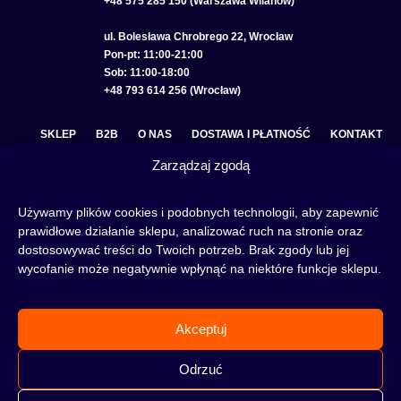
+48 575 285 150 (Warszawa Wilanów)
ul. Bolesława Chrobrego 22, Wrocław
Pon-pt: 11:00-21:00
Sob: 11:00-18:00
+48 793 614 256 (Wrocław)
SKLEP
B2B
O NAS
DOSTAWA I PŁATNOŚĆ
KONTAKT
Zarządzaj zgodą
POLITYKA PRYWATNOŚCI
REGULAMIN SKLEPU
COOKIE POLICY (EU)
Używamy plików cookies i podobnych technologii, aby zapewnić
prawidłowe działanie sklepu, analizować ruch na stronie oraz
dostosowywać treści do Twoich potrzeb. Brak zgody lub jej
wycofanie może negatywnie wpłynąć na niektóre funkcje sklepu.
Fajka wodna to świetna alternatywa na wieczory spędzone w gronie znajomych lub w
samotności, to ciekawy rytuał, który skradł serca wielu osób. Niezależnie od tego czy
słowa:
shisha
,
melasa do shishy
, czy
tytoń do shishy
są Ci już znane, czy jeszcze nie,
Akceptuj
to miejsce jest idealne dla Ciebie! Odwiedź nasz
blog
i przeczytaj mnóstwo ciekawych
artykułów, albo nie czekaj i od razu przejdź do naszego shisha-sklepu i zacznij zakupy.
Odrzuć