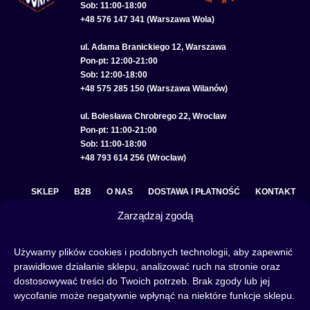
Sob: 11:00-18:00
+48 576 147 341 (Warszawa Wola)
ul. Adama Branickiego 12, Warszawa
Pon-pt: 12:00-21:00
Sob: 12:00-18:00
+48 575 285 150 (Warszawa Wilanów)
ul. Bolesława Chrobrego 22, Wrocław
Pon-pt: 11:00-21:00
Sob: 11:00-18:00
+48 793 614 256 (Wrocław)
SKLEP
B2B
O NAS
DOSTAWA I PŁATNOŚĆ
KONTAKT
Zarządzaj zgodą
POLITYKA PRYWATNOŚCI
REGULAMIN SKLEPU
COOKIE POLICY (EU)
Używamy plików cookies i podobnych technologii, aby zapewnić
prawidłowe działanie sklepu, analizować ruch na stronie oraz
dostosowywać treści do Twoich potrzeb. Brak zgody lub jej
wycofanie może negatywnie wpłynąć na niektóre funkcje sklepu.