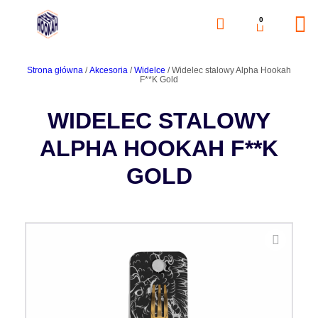
0
Strona główna
/
Akcesoria
/
Widelce
/ Widelec stalowy Alpha Hookah
F**K Gold
WIDELEC STALOWY
ALPHA HOOKAH F**K
GOLD