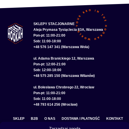
SKLEPY STACJONARNE
Aleja Prymasa Tysiąclecia 83A, Warszawa
Pon-pt: 11:00-21:00
Sob: 11:00-18:00
+48 576 147 341 (Warszawa Wola)
ul. Adama Branickiego 12, Warszawa
Pon-pt: 12:00-21:00
Sob: 12:00-18:00
+48 575 285 150 (Warszawa Wilanów)
ul. Bolesława Chrobrego 22, Wrocław
Pon-pt: 11:00-21:00
Sob: 11:00-18:00
+48 793 614 256 (Wrocław)
SKLEP
B2B
O NAS
DOSTAWA I PŁATNOŚĆ
KONTAKT
Zarządzaj zgodą