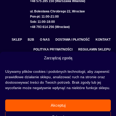
+48 575 285 150 (Warszawa Wilanów)
ul. Bolesława Chrobrego 22, Wrocław
Pon-pt: 11:00-21:00
Sob: 11:00-18:00
+48 793 614 256 (Wrocław)
SKLEP
B2B
O NAS
DOSTAWA I PŁATNOŚĆ
KONTAKT
POLITYKA PRYWATNOŚCI
REGULAMIN SKLEPU
Zarządzaj zgodą
COOKIE POLICY (EU)
Używamy plików cookies i podobnych technologii, aby zapewnić
prawidłowe działanie sklepu, analizować ruch na stronie oraz
dostosowywać treści do Twoich potrzeb. Brak zgody lub jej
Fajka wodna to świetna alternatywa na wieczory spędzone w gronie znajomych lub w
wycofanie może negatywnie wpłynąć na niektóre funkcje sklepu.
samotności, to ciekawy rytuał, który skradł serca wielu osób. Niezależnie od tego czy
słowa:
shisha
,
melasa do shishy
, czy
tytoń do shishy
są Ci już znane, czy jeszcze nie,
to miejsce jest idealne dla Ciebie! Odwiedź nasz
blog
i przeczytaj mnóstwo ciekawych
artykułów, albo nie czekaj i od razu przejdź do naszego shisha-sklepu i zacznij zakupy.
Akceptuj