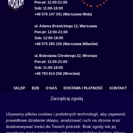
Pon-pt: 11:00-21:00
Sob: 11:00-18:00
+48 576 147 341 (Warszawa Wola)
ul. Adama Branickiego 12, Warszawa
Pon-pt: 12:00-21:00
Sob: 12:00-18:00
+48 575 285 150 (Warszawa Wilanów)
ul. Bolesława Chrobrego 22, Wrocław
Pon-pt: 11:00-21:00
Sob: 11:00-18:00
+48 793 614 256 (Wrocław)
SKLEP
B2B
O NAS
DOSTAWA I PŁATNOŚĆ
KONTAKT
Zarządzaj zgodą
POLITYKA PRYWATNOŚCI
REGULAMIN SKLEPU
COOKIE POLICY (EU)
Używamy plików cookies i podobnych technologii, aby zapewnić
prawidłowe działanie sklepu, analizować ruch na stronie oraz
dostosowywać treści do Twoich potrzeb. Brak zgody lub jej
wycofanie może negatywnie wpłynąć na niektóre funkcje sklepu.