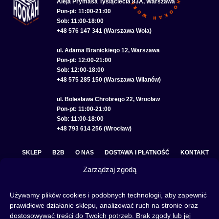
Aleja Prymasa Tysiąclecia 83A, Warszawa
Pon-pt: 11:00-21:00
Sob: 11:00-18:00
+48 576 147 341 (Warszawa Wola)
ul. Adama Branickiego 12, Warszawa
Pon-pt: 12:00-21:00
Sob: 12:00-18:00
+48 575 285 150 (Warszawa Wilanów)
ul. Bolesława Chrobrego 22, Wrocław
Pon-pt: 11:00-21:00
Sob: 11:00-18:00
+48 793 614 256 (Wrocław)
SKLEP
B2B
O NAS
DOSTAWA I PŁATNOŚĆ
KONTAKT
Zarządzaj zgodą
POLITYKA PRYWATNOŚCI
REGULAMIN SKLEPU
COOKIE POLICY (EU)
Używamy plików cookies i podobnych technologii, aby zapewnić
prawidłowe działanie sklepu, analizować ruch na stronie oraz
dostosowywać treści do Twoich potrzeb. Brak zgody lub jej