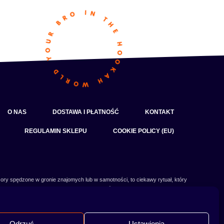
O NAS
DOSTAWA I PŁATNOŚĆ
KONTAKT
REGULAMIN SKLEPU
COOKIE POLICY (EU)
ory spędzone w gronie znajomych lub w samotności, to ciekawy rytuał, który
czy słowa:
shisha
,
melasa do shishy
, czy
tytoń do shishy
są Ci już znane, czy
 Odwiedź nasz
blog
i przeczytaj mnóstwo ciekawych artykułów, albo nie czekaj i
od razu przejdź do naszego shisha-sklepu i zacznij zakupy.
Odrzuć
Ustawienia