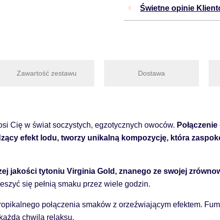
Świetne opinie Klien
Zawartość zestawu
Dostawa
osi Cię w świat soczystych, egzotycznych owoców.
Połączenie 
zący efekt lodu, tworzy unikalną kompozycję, która zaspo
ej jakości tytoniu Virginia Gold, znanego ze swojej zrówn
ieszyć się pełnią smaku przez wiele godzin.
tropikalnego połączenia smaków z orzeźwiającym efektem. Fume
każdą chwilą relaksu.