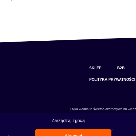
SKLEP
B2B
POLITYKA PRYWATNOŚCI
Fajka wodna to świetna alternatywa na wiecz
skradł serca wielu osób. Niezależnie od tego 
Zarządzaj zgodą
jeszcze nie, to miejsce jest idealne dla Ciebie!
Akceptuj