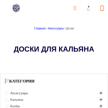
0
Главная
/
Аксессуары
/ Доски
ДОСКИ ДЛЯ КАЛЬЯНА
КАТЕГОРИИ
Аксессуары
Кальяны
Аксессуары для розжига угля
Колбы
Запчасти
500–1000 zł
Газ и газовые баллоны