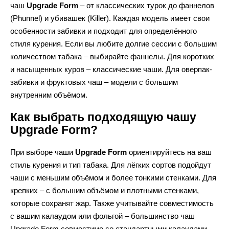
чаш
Upgrade Form
– от классических турок до фаннелов
(Phunnel) и убивашек (Killer). Каждая модель имеет свои
особенности забивки и подходит для определённого
стиля курения. Если вы любите долгие сессии с большим
количеством табака – выбирайте фаннелы. Для коротких
и насыщенных куров – классические чаши. Для оверпак-
забивки и фруктовых чаш – модели с большим
внутренним объёмом.
Как выбрать подходящую чашу
Upgrade Form?
При выборе чаши
Upgrade Form
ориентируйтесь на ваш
стиль курения и тип табака. Для лёгких сортов подойдут
чаши с меньшим объёмом и более тонкими стенками. Для
крепких – с большим объёмом и плотными стенками,
которые сохранят жар. Также учитывайте совместимость
с вашим калаудом или фольгой – большинство чаш
Upgrade Form совместимо со стандартными калаудами