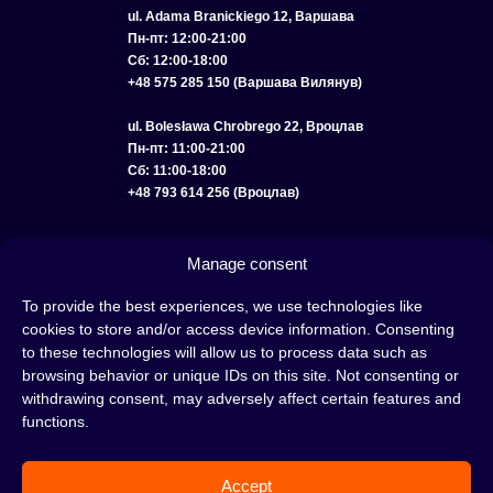
ul. Adama Branickiego 12, Варшава
Пн-пт: 12:00-21:00
Сб: 12:00-18:00
+48 575 285 150 (Варшава Вилянув)
ul. Bolesława Chrobrego 22, Вроцлав
Пн-пт: 11:00-21:00
Сб: 11:00-18:00
+48 793 614 256 (Вроцлав)
КАТАЛОГ
ОПТ
О НАС
ДОСТАВКА И ОПЛАТА
КОНТАКТЫ
Manage consent
ПОЛИТИКА КОНФИДЕНЦИАЛЬНОСТИ
To provide the best experiences, we use technologies like
cookies to store and/or access device information. Consenting
УСЛОВИЯ ИСПОЛЬЗОВАНИЯ
ПОЛИТИКА COOKIE
to these technologies will allow us to process data such as
browsing behavior or unique IDs on this site. Not consenting or
withdrawing consent, may adversely affect certain features and
functions.
Кальян — это отличная идея для вечера, проведенного с друзьями или в
одиночестве; это интересный ритуал, который покорил сердца многих людей.
Accept