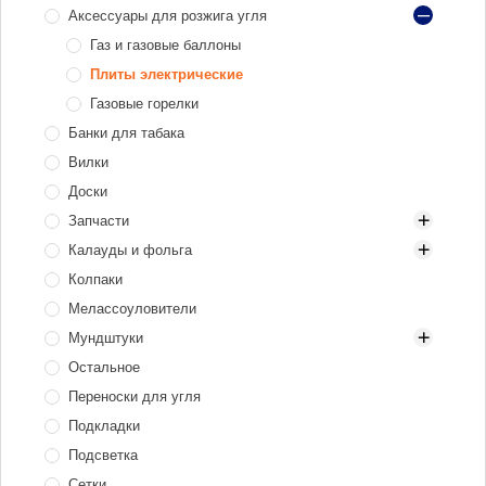
Аксессуары для розжига угля
Газ и газовые баллоны
Плиты электрические
Газовые горелки
Банки для табака
Вилки
Доски
Запчасти
Калауды и фольга
XKAH Pro
Колпаки
Блюдца
Алюминий
Мелассоуловители
Диффузоры
Нержавеющая сталь
Мундштуки
Коннекторы для шланга
Электрические
Остальное
Шарики продувки
Мундштуки для кальяна
Переноски для угля
Одноразовые мундштуки
Подкладки
Охлаждаюшие мундштуки
Подсветка
Персональные мундштуки
Сетки