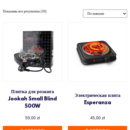
До 500 zł
Фаннелы (Phunnel)
Показаны все результаты (10)
От 1000 zł
ХКАН
Плитка для розжига
Электрическая плита
Jookah Small Blind
Esperanza
500W
59,00
zł
45,00
zł