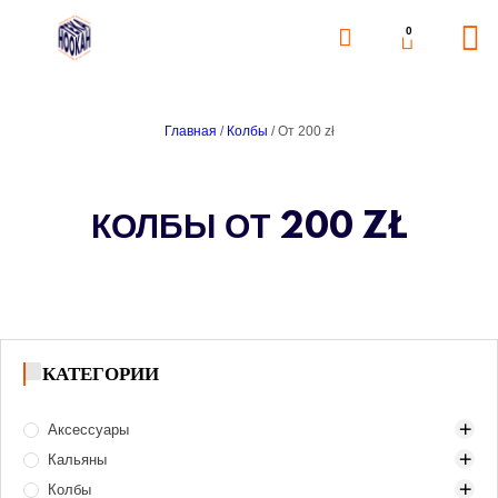
0
Главная
/
Колбы
/ От 200 zł
КОЛБЫ ОТ 200 ZŁ
КАТЕГОРИИ
Аксессуары
Кальяны
Аксессуары для розжига угля
Колбы
Банки для табака
Mini (Компактные)
Газ и газовые баллоны