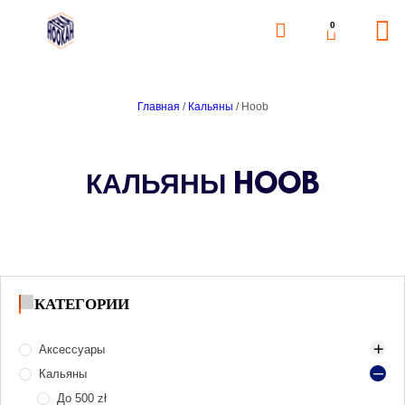
0
Главная
/
Кальяны
/ Hoob
КАЛЬЯНЫ HOOB
КАТЕГОРИИ
Аксессуары
Кальяны
Аксессуары для розжига угля
Банки для табака
До 500 zł
Газ и газовые баллоны