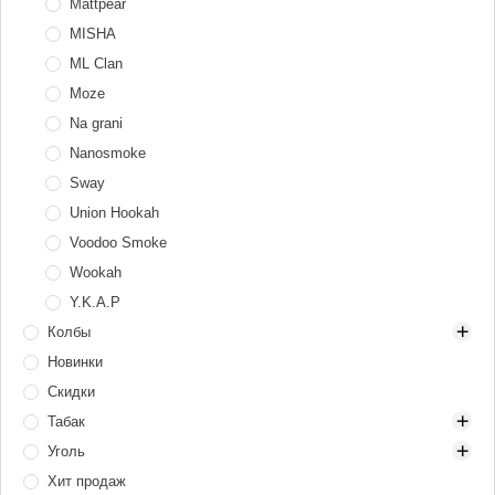
Шланги
Mattpear
Уплотнители для шлангов
Ёршики для шахты
Щипцы для угля
MISHA
Чистящие средства
ML Clan
Щётки для чаши и калауда
Moze
Na grani
Nanosmoke
Sway
Union Hookah
Voodoo Smoke
Wookah
Y.K.A.P
Колбы
Новинки
Mini (компактные)
Скидки
90–150 zł
Табак
Cosmo
Уголь
Craft
DarkSide
Хит продаж
Crystal
100 грамм
25 мм