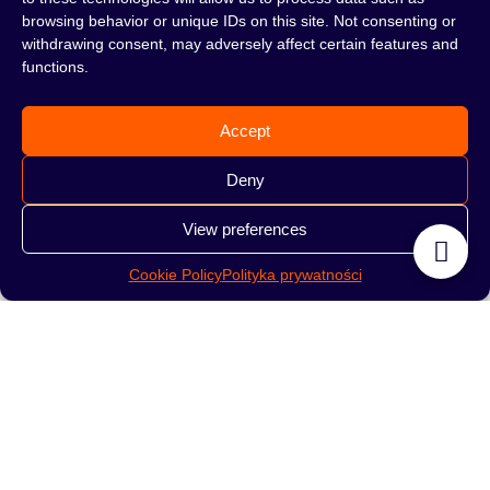
1 369,00
zł
650,00
zł
browsing behavior or unique IDs on this site. Not consenting or
withdrawing consent, may adversely affect certain features and
functions.
ПОДРОБНЕЕ
ПОДРОБНЕЕ
Accept
Deny
View preferences
Cookie Policy
Polityka prywatności
Кальян Hoob Mars Mini
Кальян Hoob Apex Mini
British Racing Green
650,00
zł
699,00
zł