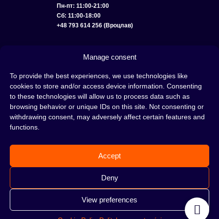
Пн-пт: 11:00-21:00
Сб: 11:00-18:00
+48 793 614 256 (Вроцлав)
КАТАЛОГ
ОПТ
О НАС
ДОСТАВКА И ОПЛАТА
КОНТАКТЫ
Manage consent
ПОЛИТИКА КОНФИДЕНЦИАЛЬНОСТИ
To provide the best experiences, we use technologies like
cookies to store and/or access device information. Consenting
УСЛОВИЯ ИСПОЛЬЗОВАНИЯ
ПОЛИТИКА COOKIE
to these technologies will allow us to process data such as
browsing behavior or unique IDs on this site. Not consenting or
withdrawing consent, may adversely affect certain features and
functions.
Кальян — это отличная идея для вечера, проведенного с друзьями или в
одиночестве; это интересный ритуал, который покорил сердца многих людей.
Accept
Несмотря на то, знакомы тебе слова «кальян» или «кальянный табак» или
нет, это место идеально подходит для тебя!
Н
е жди, а сразу отправляйся в наш
Deny
кальянный магазин и совершай покупки.
View preferences