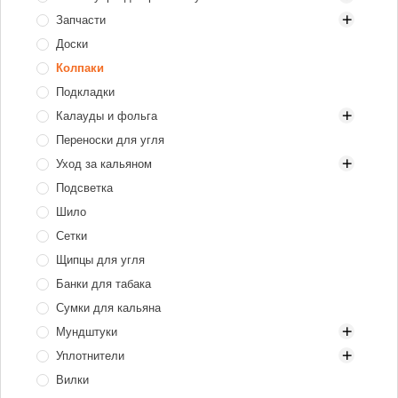
Запчасти
Газ и газовые баллоны
Доски
Газовые горелки
XKAH Pro
Колпаки
Плиты электрические
Блюдца
Подкладки
Диффузоры
Калауды и фольга
Коннекторы для шланга
Переноски для угля
Шарики продувки
Алюминий
Уход за кальяном
Нержавеющая сталь
Подсветка
Электрические
Ёршики для колбы
Шило
Ёршики для шахты
Сетки
Чистящие средства
Щипцы для угля
Щётки для чаши и калауда
Банки для табака
Сумки для кальяна
Мундштуки
Уплотнители
Мундштуки для кальяна
Вилки
Одноразовые мундштуки
Уплотнители для колб и шахт