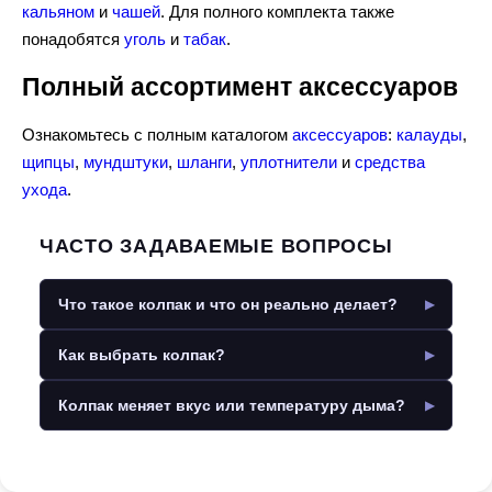
кальяном
и
чашей
. Для полного комплекта также
понадобятся
уголь
и
табак
.
Полный ассортимент аксессуаров
Ознакомьтесь с полным каталогом
аксессуаров
:
калауды
,
щипцы
,
мундштуки
,
шланги
,
уплотнители
и
средства
ухода
.
ЧАСТО ЗАДАВАЕМЫЕ ВОПРОСЫ
Что такое колпак и что он реально делает?
Как выбрать колпак?
Колпак меняет вкус или температуру дыма?