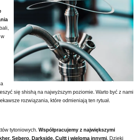
e
ania
ali,
 w
ła
eszyć się shishą na najwyższym poziomie. Warto być z nami
iekawsze rozwiązania, które odmieniają ten rytuał.
któw tytoniowych.
Współpracujemy z największymi
kher, Sebero, Darkside, Cultt i wieloma innymi
. Dzięki