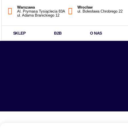
Warszawa
Wrocław
Al. Prymasa Tysiąclecia 83A
ul. Bolesława Chrobrego 22
ul. Adama Branickiego 12
SKLEP
B2B
O NAS