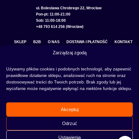
ul. Bolesława Chrobrego 22, Wrocław
Pon-pt: 11:00-21:00
Sob: 11:00-18:00
+48 793 614 256 (Wrocław)
SKLEP
B2B
O NAS
DOSTAWA I PŁATNOŚĆ
KONTAKT
Zarządzaj zgodą
POLITYKA PRYWATNOŚCI
REGULAMIN SKLEPU
COOKIE POLICY (EU)
Używamy plików cookies i podobnych technologii, aby zapewnić
prawidłowe działanie sklepu, analizować ruch na stronie oraz
dostosowywać treści do Twoich potrzeb. Brak zgody lub jej
wycofanie może negatywnie wpłynąć na niektóre funkcje sklepu.
Fajka wodna to świetna alternatywa na wieczory spędzone w gronie znajomych lub w
samotności, to ciekawy rytuał, który skradł serca wielu osób. Niezależnie od tego czy
słowa:
shisha
,
melasa do shishy
, czy
tytoń do shishy
są Ci już znane, czy jeszcze nie,
Akceptuj
to miejsce jest idealne dla Ciebie! Odwiedź nasz
blog
i przeczytaj mnóstwo ciekawych
artykułów, albo nie czekaj i od razu przejdź do naszego shisha-sklepu i zacznij zakupy.
Odrzuć
Ustawienia