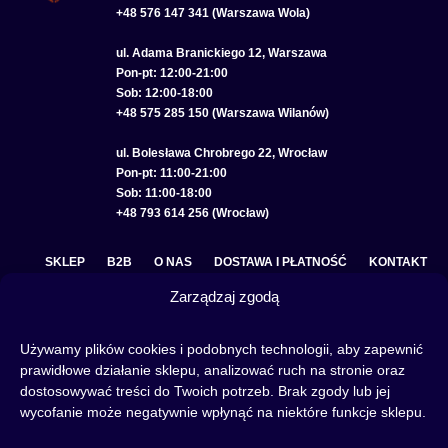
+48 576 147 341 (Warszawa Wola)
ul. Adama Branickiego 12, Warszawa
Pon-pt: 12:00-21:00
Sob: 12:00-18:00
+48 575 285 150 (Warszawa Wilanów)
ul. Bolesława Chrobrego 22, Wrocław
Pon-pt: 11:00-21:00
Sob: 11:00-18:00
+48 793 614 256 (Wrocław)
SKLEP
B2B
O NAS
DOSTAWA I PŁATNOŚĆ
KONTAKT
Zarządzaj zgodą
POLITYKA PRYWATNOŚCI
REGULAMIN SKLEPU
COOKIE POLICY (EU)
Używamy plików cookies i podobnych technologii, aby zapewnić
prawidłowe działanie sklepu, analizować ruch na stronie oraz
dostosowywać treści do Twoich potrzeb. Brak zgody lub jej
wycofanie może negatywnie wpłynąć na niektóre funkcje sklepu.
Fajka wodna to świetna alternatywa na wieczory spędzone w gronie znajomych lub w