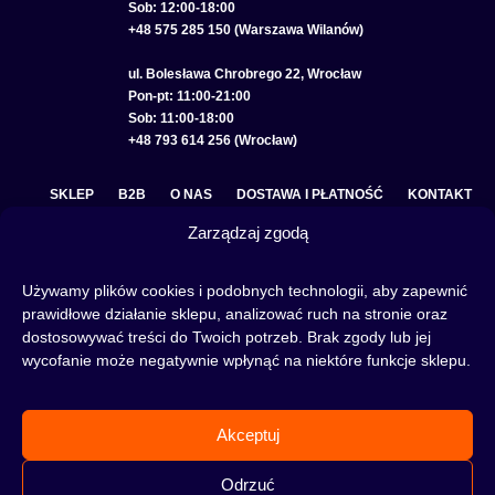
Sob: 12:00-18:00
+48 575 285 150 (Warszawa Wilanów)
ul. Bolesława Chrobrego 22, Wrocław
Pon-pt: 11:00-21:00
Sob: 11:00-18:00
+48 793 614 256 (Wrocław)
SKLEP
B2B
O NAS
DOSTAWA I PŁATNOŚĆ
KONTAKT
Zarządzaj zgodą
POLITYKA PRYWATNOŚCI
REGULAMIN SKLEPU
COOKIE POLICY (EU)
Używamy plików cookies i podobnych technologii, aby zapewnić
prawidłowe działanie sklepu, analizować ruch na stronie oraz
dostosowywać treści do Twoich potrzeb. Brak zgody lub jej
wycofanie może negatywnie wpłynąć na niektóre funkcje sklepu.
Fajka wodna to świetna alternatywa na wieczory spędzone w gronie znajomych lub w
samotności, to ciekawy rytuał, który skradł serca wielu osób. Niezależnie od tego czy
słowa:
shisha
,
melasa do shishy
, czy
tytoń do shishy
są Ci już znane, czy jeszcze nie,
Akceptuj
to miejsce jest idealne dla Ciebie! Odwiedź nasz
blog
i przeczytaj mnóstwo ciekawych
artykułów, albo nie czekaj i od razu przejdź do naszego shisha-sklepu i zacznij zakupy.
Odrzuć