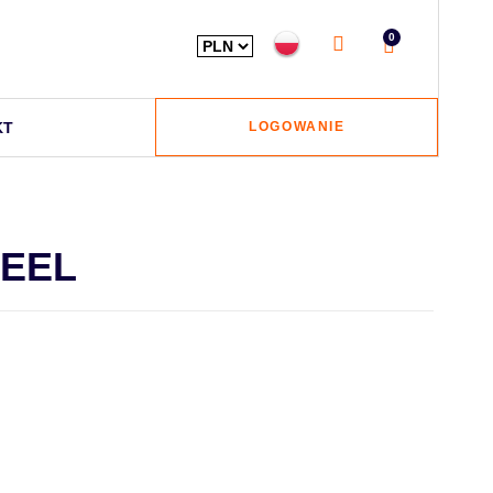
0
KT
LOGOWANIE
TEEL