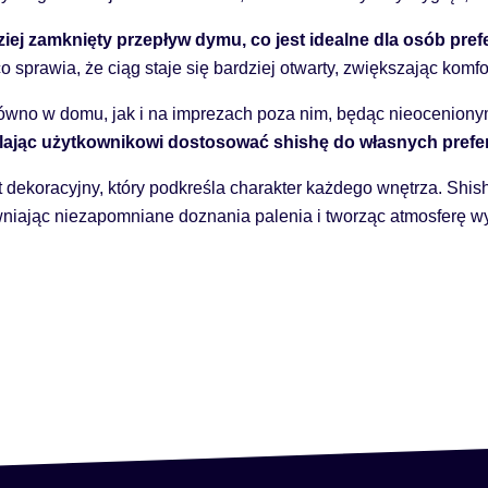
ziej zamknięty przepływ dymu, co jest idealne dla osób pr
 sprawia, że ciąg staje się bardziej otwarty, zwiększając komfo
równo w domu, jak i na imprezach poza nim, będąc nieocenion
lając użytkownikowi dostosować shishę do własnych prefer
nt dekoracyjny, który podkreśla charakter każdego wnętrza. Shi
ając niezapomniane doznania palenia i tworząc atmosferę wy