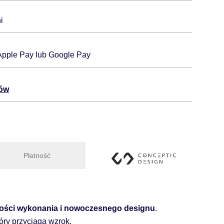
i
 Apple Pay lub Google Pay
tów
Płatność
dności wykonania i nowoczesnego designu
.
tóry przyciąga wzrok.