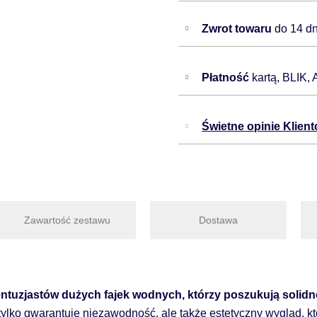
Zwrot towaru
do 14 dn
Płatność
kartą, BLIK,
Świetne opinie Klien
Zawartość zestawu
Dostawa
entuzjastów dużych fajek wodnych, którzy poszukują soli
 tylko gwarantuje niezawodność, ale także estetyczny wygląd, k