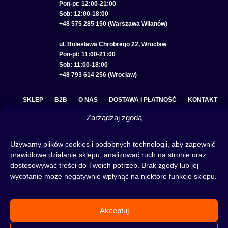
Pon-pt: 12:00-21:00
Sob: 12:00-18:00
+48 575 285 150 (Warszawa Wilanów)
ul. Bolesława Chrobrego 22, Wrocław
Pon-pt: 11:00-21:00
Sob: 11:00-18:00
+48 793 614 256 (Wrocław)
SKLEP
B2B
O NAS
DOSTAWA I PŁATNOŚĆ
KONTAKT
Zarządzaj zgodą
POLITYKA PRYWATNOŚCI
REGULAMIN SKLEPU
COOKIE POLICY (EU)
Używamy plików cookies i podobnych technologii, aby zapewnić
prawidłowe działanie sklepu, analizować ruch na stronie oraz
dostosowywać treści do Twoich potrzeb. Brak zgody lub jej
wycofanie może negatywnie wpłynąć na niektóre funkcje sklepu.
Fajka wodna to świetna alternatywa na wieczory spędzone w gronie znajomych lub w
samotności, to ciekawy rytuał, który skradł serca wielu osób. Niezależnie od tego czy
słowa:
shisha
,
melasa do shishy
, czy
tytoń do shishy
są Ci już znane, czy jeszcze nie,
Akceptuj
to miejsce jest idealne dla Ciebie! Odwiedź nasz
blog
i przeczytaj mnóstwo ciekawych
artykułów, albo nie czekaj i od razu przejdź do naszego shisha-sklepu i zacznij zakupy.