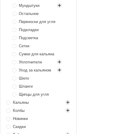
сталь
Мундштуки
Электрические
Остальное
Мундштуки для
кальяна
Переноски для угля
Одноразовые
Подкладки
мундштуки
Подсветка
Охлаждаюшие
Сетки
мундштуки
Сумки для кальяна
Персональные
мундштуки
Уплотнители
Уход за кальяном
Уплотнители
для колб и
Шило
Ёршики для
шахт
колбы
Шланги
Уплотнители
Ёршики для
Щипцы для угля
для чаш
шахты
Кальяны
Уплотнители
Чистящие
для шлангов
Колбы
500–1000 zł
средства
Новинки
Alpha Hookah
90–150 zł
Щётки для
чаши и калауда
Скидки
Amotion
Cosmo