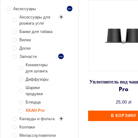
Аксессуары
Аксессуары для
розжига угля
Банки для табака
Газ и газовые
баллоны
Вилки
Газовые
Доски
горелки
Запчасти
Плиты
Коннекторы
электрические
для шланга
Диффузоры
Уплотнитель под ч
Шарики
Pro
продувки
25,00
zł
Блюдца
XKAH Pro
В КОРЗИНУ
Калауды и фольга
Колпаки
Алюминий
Мелассоуловители
Нержавеющая