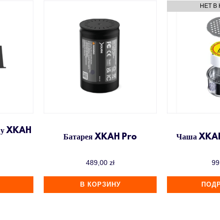
ашу XKAH
Батарея XKAH Pro
Чаша XKAH
489,00
zł
99
В КОРЗИНУ
ПОД